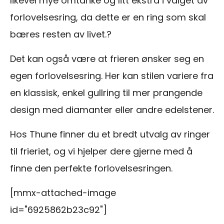
likevel mye omtanke og litt ekstra i valget av
forlovelsesring, da dette er en ring som skal
bæres resten av livet.?
Det kan også være at frieren ønsker seg en
egen forlovelsesring. Her kan stilen variere fra
en klassisk, enkel gullring til mer prangende
design med diamanter eller andre edelstener.
Hos Thune finner du et bredt utvalg av ringer
til frieriet, og vi hjelper dere gjerne med å
finne den perfekte forlovelsesringen.
[mmx-attached-image
id="6925862b23c92"]