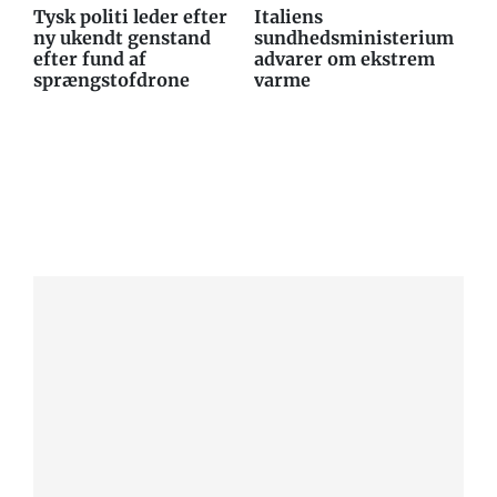
Tysk politi leder efter
Italiens
ny ukendt genstand
sundhedsministerium
efter fund af
advarer om ekstrem
sprængstofdrone
varme
Efter fund af
sprængstofdrone: Tysk
politi eftersøger endnu en
ukendt genstand