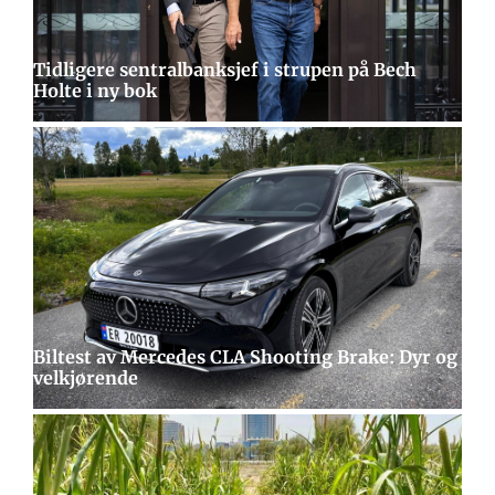
Tidligere sentralbanksjef i strupen på Bech
Holte i ny bok
Biltest av Mercedes CLA Shooting Brake: Dyr og
velkjørende