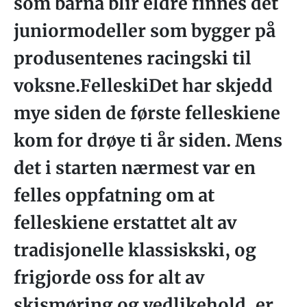
som barna blir eldre finnes det
juniormodeller som bygger på
produsentenes racingski til
voksne.FelleskiDet har skjedd
mye siden de første felleskiene
kom for drøye ti år siden. Mens
det i starten nærmest var en
felles oppfatning om at
felleskiene erstattet alt av
tradisjonelle klassiskski, og
frigjorde oss for alt av
skismøring og vedlikehold, er