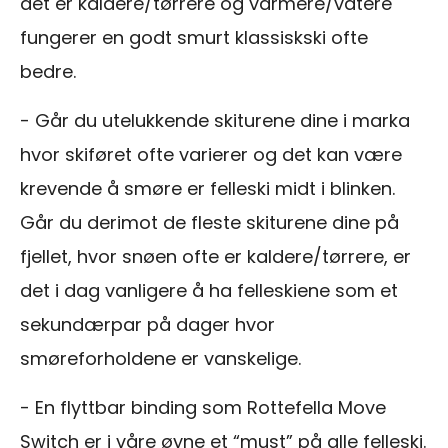
det er kaldere/tørrere og varmere/våtere
fungerer en godt smurt klassiskski ofte
bedre.
- Går du utelukkende skiturene dine i marka
hvor skiføret ofte varierer og det kan være
krevende å smøre er felleski midt i blinken.
Går du derimot de fleste skiturene dine på
fjellet, hvor snøen ofte er kaldere/tørrere, er
det i dag vanligere å ha felleskiene som et
sekundærpar på dager hvor
smøreforholdene er vanskelige.
- En flyttbar binding som Rottefella Move
Switch er i våre øyne et “must” på alle felleski.