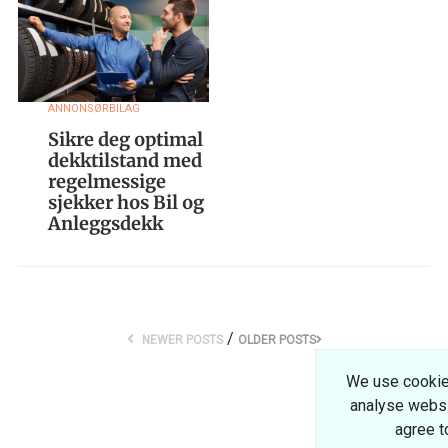
ANNONSØRBILAG
Sikre deg optimal
dekktilstand med
regelmessige
sjekker hos Bil og
Anleggsdekk
/
NEWER POSTS
OLDER POSTS
We use cookie
analyse websit
agree t